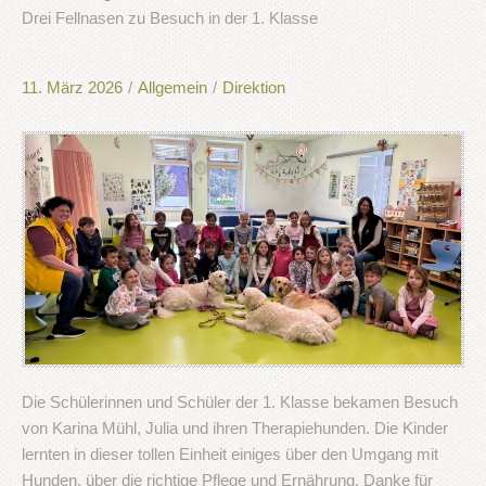
Drei Fellnasen zu Besuch in der 1. Klasse
11. März 2026
/
Allgemein
/
Direktion
Die Schülerinnen und Schüler der 1. Klasse bekamen Besuch
von Karina Mühl, Julia und ihren Therapiehunden. Die Kinder
lernten in dieser tollen Einheit einiges über den Umgang mit
Hunden, über die richtige Pflege und Ernährung. Danke für