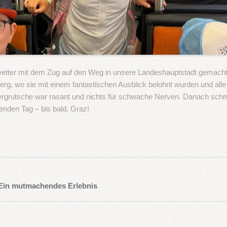
hwetter mit dem Zug auf den Weg in unsere Landeshauptstadt gemacht.
erg, wo sie mit einem fantastischen Ausblick belohnt wurden und all
ergrutsche war rasant und nichts für schwache Nerven. Danach sch
enden Tag – bis bald, Graz!
Ein mutmachendes Erlebnis