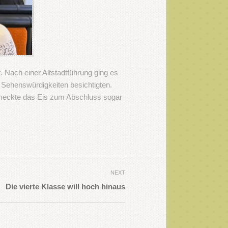
 Nach einer Altstadtführung ging es
e Sehenswürdigkeiten besichtigten.
meckte das Eis zum Abschluss sogar
NEXT
Die vierte Klasse will hoch hinaus