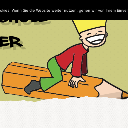
Home
Wir
NaBe
Te
okies. Wenn Sie die Website weiter nutzen, gehen wir von Ihrem Einver