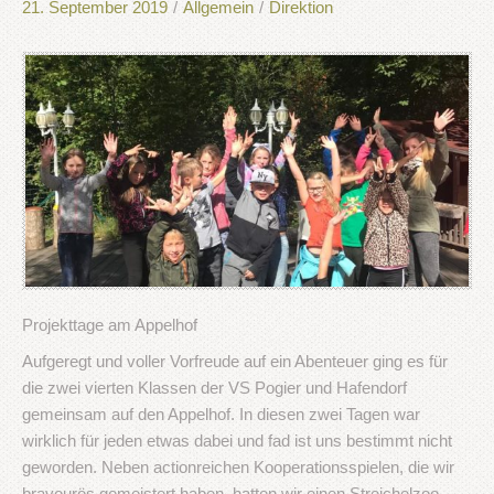
21. September 2019
/
Allgemein
/
Direktion
Projekttage am Appelhof
Aufgeregt und voller Vorfreude auf ein Abenteuer ging es für
die zwei vierten Klassen der VS Pogier und Hafendorf
gemeinsam auf den Appelhof. In diesen zwei Tagen war
wirklich für jeden etwas dabei und fad ist uns bestimmt nicht
geworden. Neben actionreichen Kooperationsspielen, die wir
bravourös gemeistert haben, hatten wir einen Streichelzoo