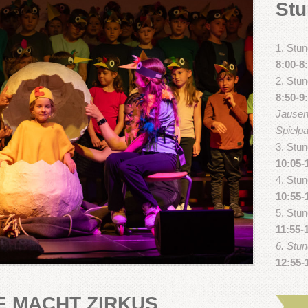
Stu
1. Stu
8:00-8
2. Stu
8:50-9
Jause
Spielp
3. Stu
10:05-
4. Stu
10:55-
5. Stu
11:55-
6. Stu
12:55-
E MACHT ZIRKUS