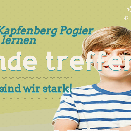
Kapfenberg Pogier
lernen
nde treffe
nd wir stark!