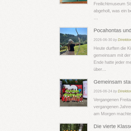
Freilichtmuseum St
abgeholt, was ein b
…
Pocahontas un
2026-06-30
by
Direktio
Heute durften die 
gemeinsam mit der 
Ende hatte jeder me
über…
Gemeinsam stark
2026-06-24
by
Direktio
Vergangenen Freita
vergangenen Jahren,
am Morgen machten
Die vierte Klass