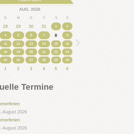
AUG. 2026
D
M
D
F
S
S
28
29
30
31
1
2
8
4
5
6
7
9
11
12
13
14
15
16
18
19
20
21
22
23
25
26
27
28
29
30
1
2
3
4
5
6
uelle Termine
merferien
. August 2026
merferien
. August 2026