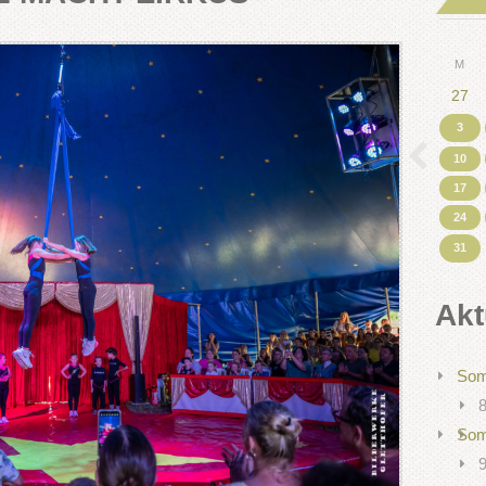
M
27
3
10
17
24
31
Akt
Som
8
Som
9