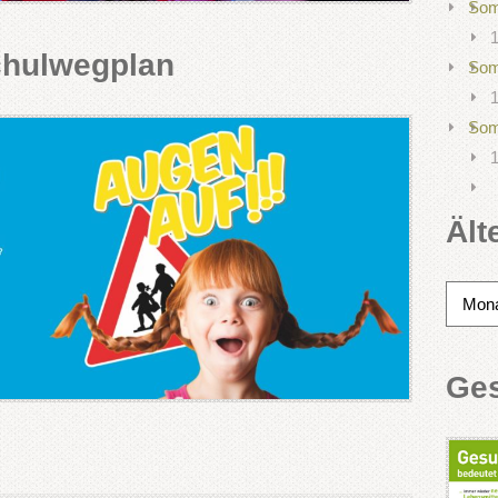
Som
1
hulwegplan
Som
1
Som
1
Ält
Ältere
Beiträg
Ge