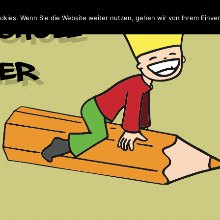
Home
Wir
NaBe
Te
okies. Wenn Sie die Website weiter nutzen, gehen wir von Ihrem Einver