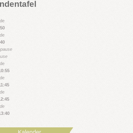
ndentafel
nde
:50
nde
:40
npause
ause
nde
10:55
nde
11:45
nde
12:45
nde
13:40
Kalender