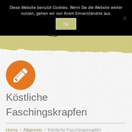
Diese Website benutzt Cookies. Wenn Sie die Website weiter
nutzen, gehen wir von Ihrem Einverständnis aus.
OK
Köstliche
Faschingskrapfen
Home
Allgemein
Köstliche Faschingskrapfen