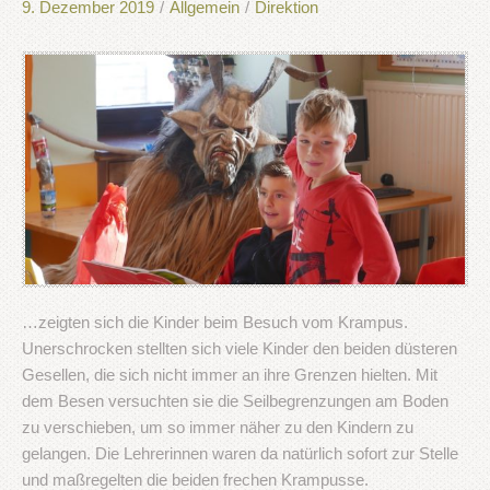
9. Dezember 2019
/
Allgemein
/
Direktion
…zeigten sich die Kinder beim Besuch vom Krampus.
Unerschrocken stellten sich viele Kinder den beiden düsteren
Gesellen, die sich nicht immer an ihre Grenzen hielten. Mit
dem Besen versuchten sie die Seilbegrenzungen am Boden
zu verschieben, um so immer näher zu den Kindern zu
gelangen. Die Lehrerinnen waren da natürlich sofort zur Stelle
und maßregelten die beiden frechen Krampusse.